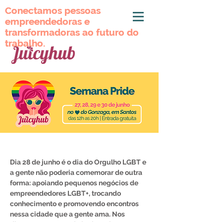
Conectamos pessoas
Conectamos pessoas
empreendedoras e
empreendedoras e
transformadoras ao futuro do
transformadoras ao futuro do
trabalho.
trabalho.
Dia
28 de junho
é o dia do Orgulho LGBT e
a gente não poderia comemorar de outra
forma:
apoiando pequenos negócios de
empreendedores LGBT+
, trocando
conhecimento e
promovendo encontros
nessa cidade que a gente ama. Nos