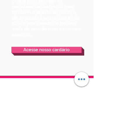
criado para atender os
membros do Juicyhub, mas
também é aberto ao público
de
segunda à sexta (das 9h às
22h)
e aos sábados o horário
varia de acordo com os nossos
eventos.
Acesse nosso cardário