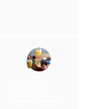
Dentro do Juicyhub fica o
Juicycafe, um lugar
confortável, seguro e
descolado para tomar um
drink
, café ou mesmo
almoçar
,
degustar lanches e
porções
especiais
. O Juicycafe foi