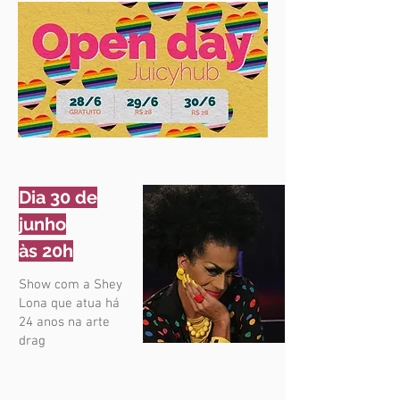
Dia 30 de
junho
às 20h
Show com a Shey
Lona que atua há
24 anos na arte
drag