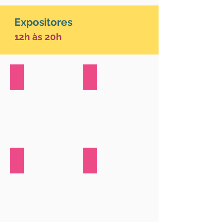
Expositores
12h às 20h
@afeteseacessorios
@arumanoficial
@beproudbrasil
@lanaistore