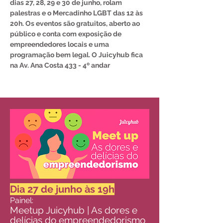
dias
27, 28, 29 e 30
de junho, rolam
palestras e o Mercadinho LGBT das
12 às
20h
. Os eventos são
gratuitos
,
aberto ao
público
e conta com exposição de
empreendedores locais e uma
programação bem legal. O Juicyhub fica
na
Av. Ana Costa 433 - 4º andar
Dia 27 de junh
o às 19h
Painel:
Meetup Juicyhub | As dores e
delícias do empreendedorismo