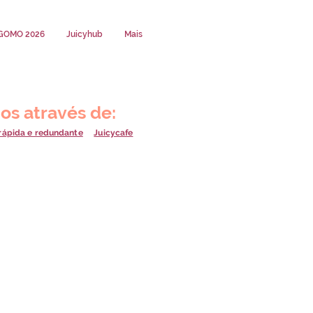
GOMO 2026
Juicyhub
Mais
os através de:
 rápida e redundante
Juicycafe
bilidades, nós somos o único
ais de 60 posições de
dezenas de posições em nossas
abines de vídeo conferência e
ompartilhadas possuem dois estilos
e sem divisórias, para abrigar
 mais interação ou baias que