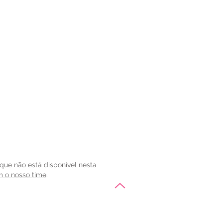
cycafe, um lugar confortável,
ar um drink, café ou mesmo
orções especiais. O Juicycafe foi
ros do Juicyhub, mas também é
à sexta (das 9h às 22h) e aos
ordo com os nossos eventos.
pio
 que não está disponível
nesta
m o nosso time
.