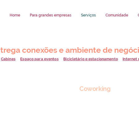
Home
Para grandes empresas
Serviços
Comunidade
trega conexões e ambiente de negóci
Cabines
Espaço para eventos
Bicicletário e estacionamento
Internet
Coworking
Com 715m² e múltiplas possi
espaço compartilhado com
m
coworking
, além de outras 
varandas, salas de reunião, c
salas privativas. As áreas c
diferentes:
mesas espaçosas
times e pessoas que busquem
garantem maior privacidade.