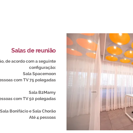
Para oferecer ainda mais li
no Juicyhub.
Salas de reunião
ião, de acordo com a seguinte
configuração:
Sala Spacemoon
pessoas com TV 75 polegadas​
Sala B2Mamy
pessoas com TV 50 polegadas
 Sala Bonifácio e Sala Chorão
Até 4 pessoas