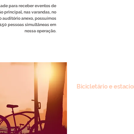
ade para receber eventos de
ão principal, nas varandas, no
o auditório anexo, possuímos
 150 pessoas simultâneas em
nossa operação.
Bicicletário e estac
Os membros do Juicy podem
dentro do estacionamento do 
podemos estimular os nosso
vir até aqui. Os clientes do
com bicicletário no térreo, em
O prédio também possui esta
descontos para mensalistas 