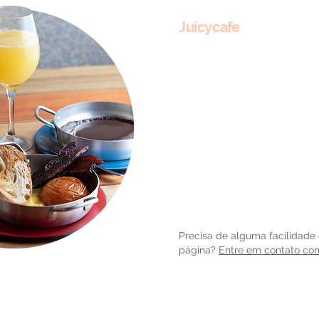
Juicycafe
Dentro do Juicyhub fica o Jui
seguro e descolado para tom
almoçar, degustar lanches e p
criado para atender os memb
aberto ao público de segunda 
sábados o horário varia de ac
Acesse nosso cardá
Precisa de alguma facilidade
página?
Entre em contato co