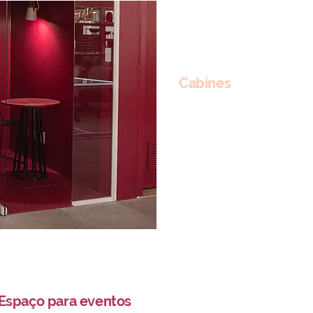
Cabines
Para garantir equilíbrio entr
contamos com três cabines p
ligações telefônicas. As cabi
comunidade e garantem maior
comuns.
Espaço para eventos