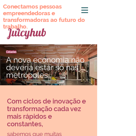
Conectamos pessoas
Conectamos pessoas
empreendedoras e
empreendedoras e
transformadoras ao futuro do
transformadoras ao futuro do
trabalho.
trabalho.
Cidades
A nova economia não
deveria estar só nas
metrópoles
Com ciclos de inovação e
transformação cada vez
mais rápidos e
constantes,
sabemos que muitas