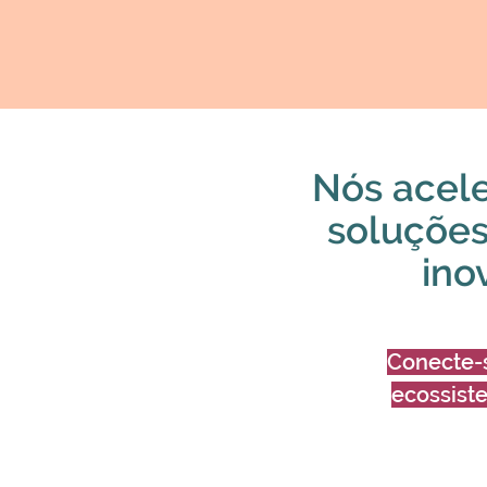
Nós acele
soluções
ino
Conecte-
ecossist