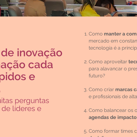
Como
manter a comp
mercado em constan
tecnologia é a princi
 de inovação
mação cada
Como aproveitar
tec
para alavancar o pre
pidos e
futuro?
,
Como criar
marcas ca
e profissionais de al
tas perguntas
de líderes e
Como balancear os o
agendas de impact
o
Como formar times 