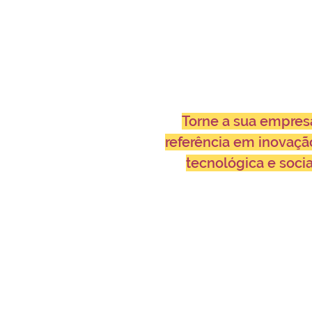
Torne a sua empres
referência em inovaçã
tecnológica e socia