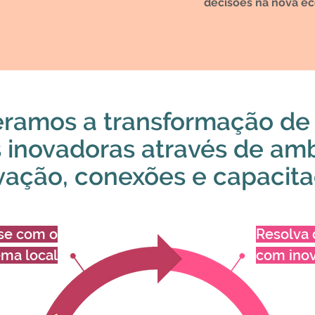
decisões na nova e
ramos a transformação de 
 inovadoras através de am
vação, conexões e capacit
se com o
Resolva 
ema local
com inov