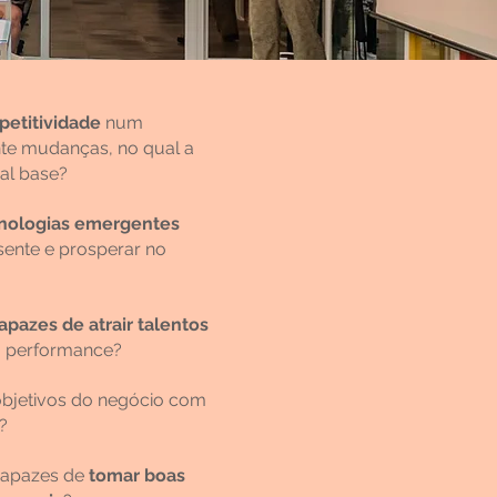
etitividade
num
te mudanças, no qual a
pal base?
nologias emergentes
sente e prosperar no
pazes de atrair talentos
ta performance?
bjetivos do negócio com
?
capazes de
tomar boas