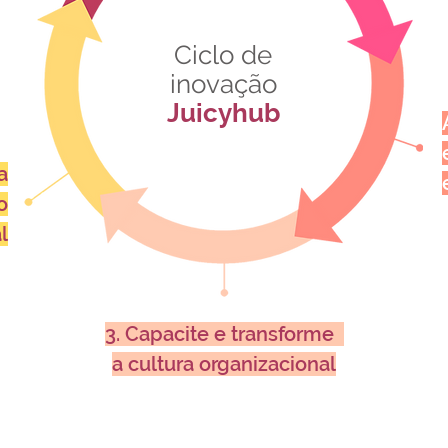
Ciclo de
inovação
Juicyhub
a
o
l
3. Capacite e transforme
a cultura organizacional