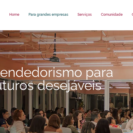
Home
Para grandes empresas
Serviços
Comunidade
eendedorismo para
uturos desejáveis