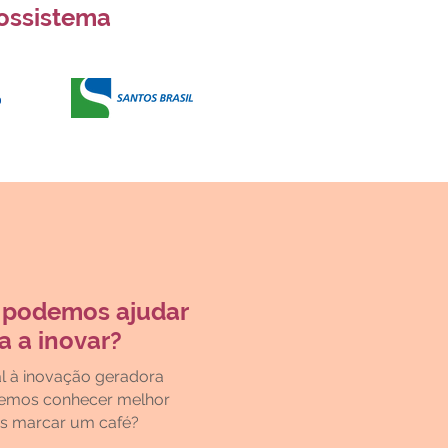
ossistema
 podemos ajudar
a a inovar?
l à inovação geradora
remos conhecer melhor
os marcar um café?