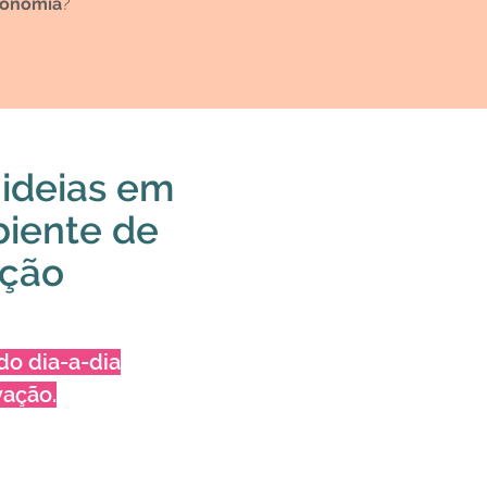
conomia
?
ideias em
biente de
ação
do dia-a-dia
ação.