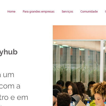
Home
Para grandes empresas
Serviços
Comunidade
cyhub
á um
 com a
tro e em