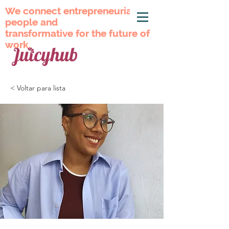
We connect entrepreneurial
We connect entrepreneurial
people and
people and
transformative for the future of
transformative for the future of
work.
work.
< Voltar para lista